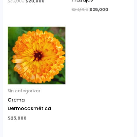
$
30,000
$
20,000
$
30,000
$
25,000
Sin categorizar
Crema
Dermocosmética
$
25,000