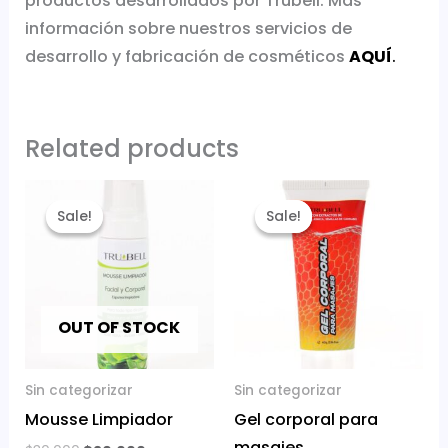
productos desarrollados por Trubell. Más
información sobre nuestros servicios de
desarrollo y fabricación de cosméticos
AQUÍ
.
Related products
Original
Current
Original
Current
price
price
price
price
Sale!
Sale!
Sale!
Sale!
was:
is:
was:
is:
$30,000.
$20,000.
$30,000.
$25,000.
OUT OF STOCK
Sin categorizar
Sin categorizar
Mousse Limpiador
Gel corporal para
masajes